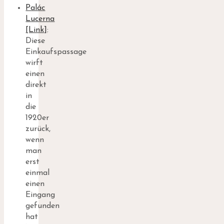
Palác
Lucerna
[Link]
:
Diese
Einkaufspassage
wirft
einen
direkt
in
die
1920er
zurück,
wenn
man
erst
einmal
einen
Eingang
gefunden
hat