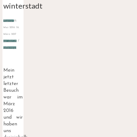
winterstadt
thoerner
25.
Mai 2016
16.
März 2017
/
persönlich
unterwegs
Mein
jetzt
letzter
Besuch
war im
März
2016
und wir
haben
uns