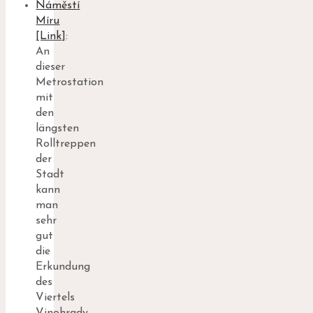
Náměstí
Míru
[Link]
:
An
dieser
Metrostation
mit
den
längsten
Rolltreppen
der
Stadt
kann
man
sehr
gut
die
Erkundung
des
Viertels