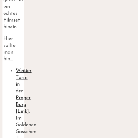
gerät in
ein
echtes
Filmset
hinein.
Hier
sollte
man
hin…
Weißer
Turm
in
der
Prager
Burg
[Link]
:
Im
Goldenen
Gässchen