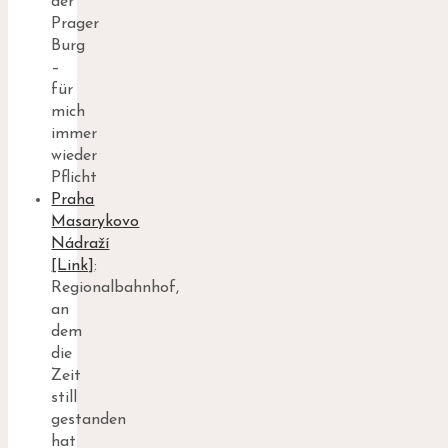
der
Prager
Burg
–
für
mich
immer
wieder
Pflicht
Praha
Masarykovo
Nádraží
[Link]
:
Regionalbahnhof,
an
dem
die
Zeit
still
gestanden
hat